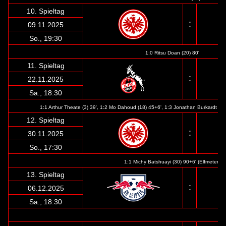
10. Spieltag
:
09.11.2025
So., 19:30
1:0 Ritsu Doan (20) 80'
11. Spieltag
:
22.11.2025
Sa., 18:30
1:1 Arthur Theate (3) 39', 1:2 Mo Dahoud (18) 4
5+6', 1:3 Jonathan Burkardt (9) 
12. Spieltag
:
30.11.2025
So., 17:30
1:1 Michy Batshuayi (30) 90+6' (Elfmeter)
13. Spieltag
:
06.12.2025
Sa., 18:30