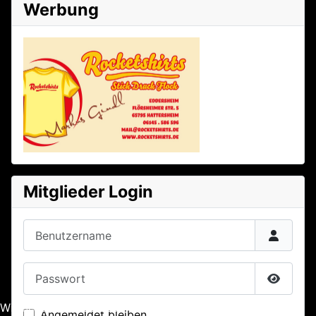
Werbung
Mitglieder Login
Benutzername
Passwort
Passwor
Wir benutzen Cookies
Angemeldet bleiben