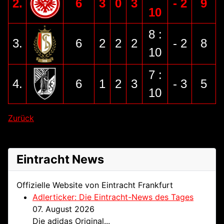
2.
6
3
0
3
- 2
9
10
8 :
3.
6
2
2
2
- 2
8
10
7 :
4.
6
1
2
3
- 3
5
10
Zurück
Eintracht News
Offizielle Website von Eintracht Frankfurt
Adlerticker: Die Eintracht-News des Tages
07. August 2026
Die adidas Original...