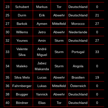
23
Schubert
Markus
Tor
Deutschland
0
25
Durm
Erik
Abwehr
Deutschland
21
27
Barkok
Aymen
Mittelfeld
Morocco
27
30
Willems
Jetro
Abwehr
Niederlande
0
32
Younes
Amin
Sturm
Deutschland
27
Valente
André
33
Sturm
Portugal
33
Silva
Miguel
Jabez
34
Maleko
Sturm
Angola
0
Makanda
35
Silva Melo
Lucas
Abwehr
Brasilien
19
36
Fahrnberger
Lukas
Mittelfeld
Österreich
0
38
Brugger
Yannick
Abwehr
Deutschland
0
40
Bördner
Elias
Tor
Deutschland
0