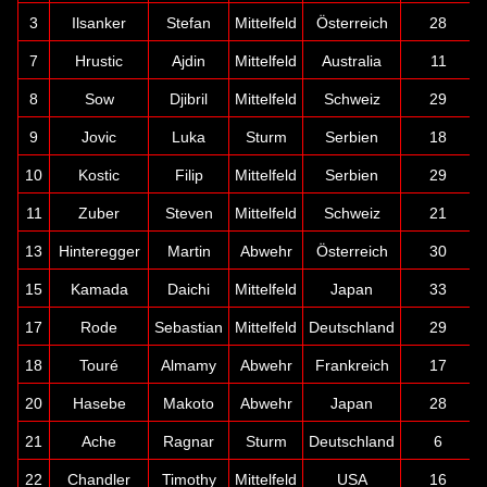
3
Ilsanker
Stefan
Mittelfeld
Österreich
28
7
Hrustic
Ajdin
Mittelfeld
Australia
11
8
Sow
Djibril
Mittelfeld
Schweiz
29
9
Jovic
Luka
Sturm
Serbien
18
10
Kostic
Filip
Mittelfeld
Serbien
29
11
Zuber
Steven
Mittelfeld
Schweiz
21
13
Hinteregger
Martin
Abwehr
Österreich
30
15
Kamada
Daichi
Mittelfeld
Japan
33
17
Rode
Sebastian
Mittelfeld
Deutschland
29
18
Touré
Almamy
Abwehr
Frankreich
17
20
Hasebe
Makoto
Abwehr
Japan
28
21
Ache
Ragnar
Sturm
Deutschland
6
22
Chandler
Timothy
Mittelfeld
USA
16