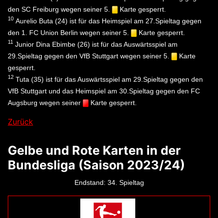
den SC Freiburg wegen seiner 5.
Karte gesperrt.
10
Aurelio Buta (24) ist für das Heimspiel am 27.Spieltag gegen
den 1. FC Union Berlin wegen seiner 5.
Karte gesperrt.
11
Junior Dina Ebimbe (26) ist für das Auswärtsspiel am
29.Spieltag gegen den VfB Stuttgart wegen seiner 5.
Karte
gesperrt.
12
Tuta (35) ist für das Auswärtsspiel am 29.Spieltag gegen den
VfB Stuttgart und das Heimspiel am 30.Spieltag gegen den FC
Augsburg wegen seiner
Karte gesperrt.
Zurück
Gelbe und Rote Karten in der
Bundesliga (Saison 2023/24)
Endstand: 34. Spieltag