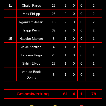
11
Chaibi Fares
28
2
0
0
2
Max Philipp
23
2
0
0
2
Ngankam Jessic
15
2
0
0
2
Trapp Kevin
32
2
0
0
2
15
Hasebe Makoto
8
1
0
0
1
Jakic Kristijan
4
1
0
0
1
Larsson Hugo
29
1
0
0
1
Skhiri Ellyes
27
1
0
0
1
van de Beek
8
1
0
0
1
Donny
Gesamtwertung
61
4
1
78