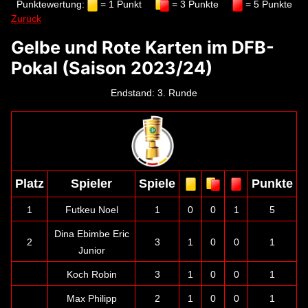
Punktewertung:
= 1 Punkt
= 3 Punkte
= 5 Punkte
Zurück
Gelbe und Rote Karten im DFB-
Pokal (Saison 2023/24)
Endstand: 3. Runde
Platz
Spieler
Spiele
Punkte
1
Futkeu Noel
1
0
0
1
5
Dina Ebimbe Eric
2
3
1
0
0
1
Junior
Koch Robin
3
1
0
0
1
Max Philipp
2
1
0
0
1