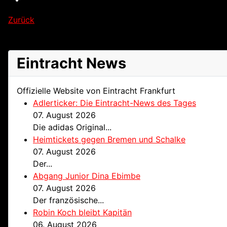
Zurück
Eintracht News
Offizielle Website von Eintracht Frankfurt
Adlerticker: Die Eintracht-News des Tages
07. August 2026
Die adidas Original...
Heimtickets gegen Bremen und Schalke
07. August 2026
Der...
Abgang Junior Dina Ebimbe
07. August 2026
Der französische...
Robin Koch bleibt Kapitän
06. August 2026